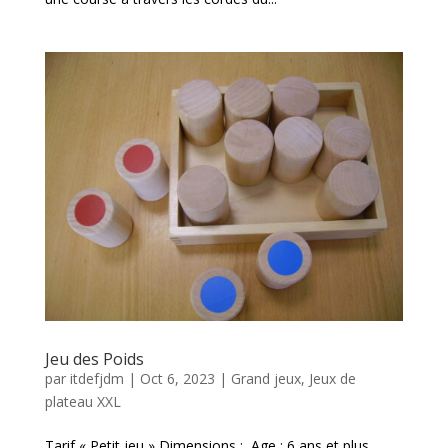
Jeu des Poids
par
itdefjdm
|
Oct 6, 2023
|
Grand jeux
,
Jeux de
plateau XXL
Tarif « Petit jeu » Dimensions : Age : 6 ans et plus