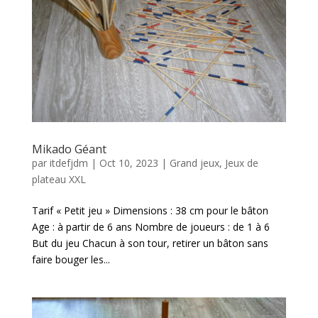
Mikado Géant
par
itdefjdm
|
Oct 10, 2023
|
Grand jeux
,
Jeux de
plateau XXL
Tarif « Petit jeu » Dimensions : 38 cm pour le bâton
Age : à partir de 6 ans Nombre de joueurs : de 1 à 6
But du jeu Chacun à son tour, retirer un bâton sans
faire bouger les...