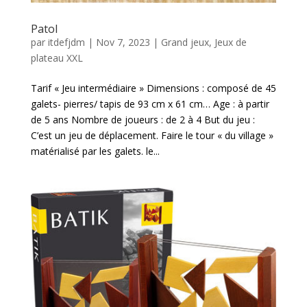
Patol
par
itdefjdm
|
Nov 7, 2023
|
Grand jeux
,
Jeux de
plateau XXL
Tarif « Jeu intermédiaire » Dimensions : composé de 45
galets- pierres/ tapis de 93 cm x 61 cm… Age : à partir
de 5 ans Nombre de joueurs : de 2 à 4 But du jeu :
C’est un jeu de déplacement. Faire le tour « du village »
matérialisé par les galets. le...