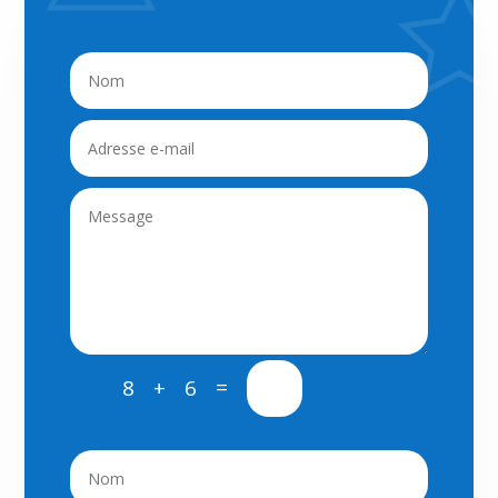
=
Envoi
8 + 6