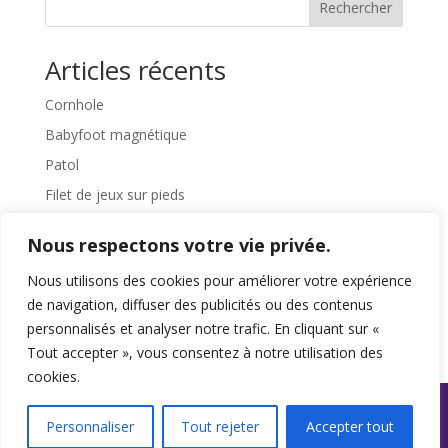
Rechercher
Articles récents
Cornhole
Babyfoot magnétique
Patol
Filet de jeux sur pieds
Pédalier
Nous respectons votre vie privée.
Commentaires récents
Nous utilisons des cookies pour améliorer votre expérience
de navigation, diffuser des publicités ou des contenus
Aucun commentaire à afficher.
personnalisés et analyser notre trafic. En cliquant sur «
Tout accepter », vous consentez à notre utilisation des
cookies.
Personnaliser
Tout rejeter
Accepter tout
Propulsé par WordPress - Tous droits réservés ©