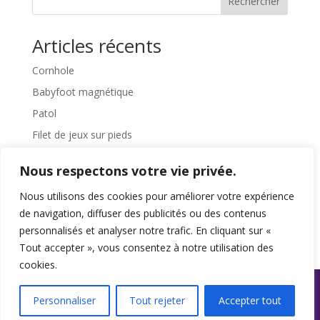
Rechercher
Articles récents
Cornhole
Babyfoot magnétique
Patol
Filet de jeux sur pieds
Pédalier
Nous respectons votre vie privée.
Commentaires récents
Nous utilisons des cookies pour améliorer votre expérience
de navigation, diffuser des publicités ou des contenus
Aucun commentaire à afficher.
personnalisés et analyser notre trafic. En cliquant sur «
Tout accepter », vous consentez à notre utilisation des
cookies.
Personnaliser
Tout rejeter
Accepter tout
Propulsé par WordPress - Tous droits réservés ©